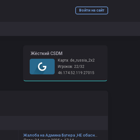
Войти на сайт
️ Жёсткий CSDM
Карта: de_russia_2x2
Игроков: 22/32
46.174.52.119:27015
Жалоба на Админа Бутера ,НЕ обаснованный бан