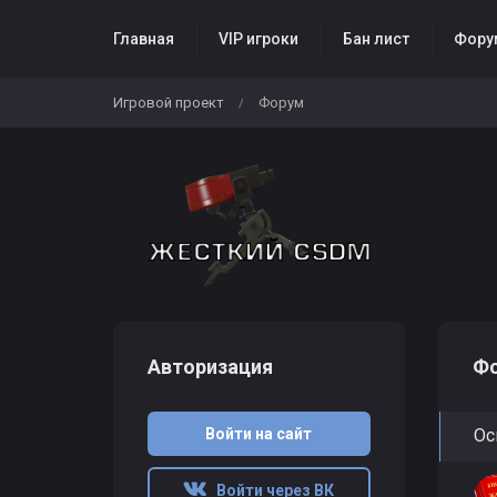
Главная
VIP игроки
Бан лист
Фору
Игровой проект
Форум
/
Авторизация
Ф
Войти на сайт
Ос
Войти через ВК