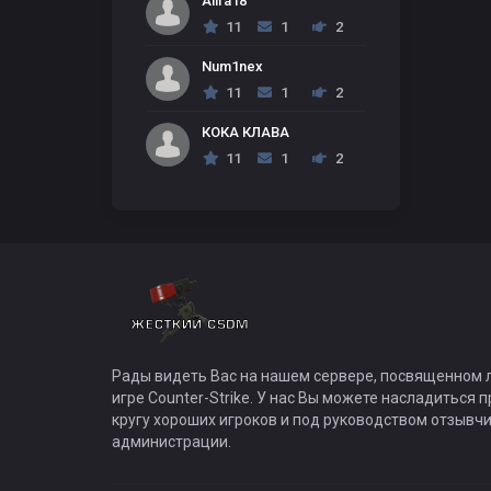
Allfa18
11
1
2
Num1nex
11
1
2
КОКА КЛАВА
11
1
2
Рады видеть Вас на нашем сервере, посвященном 
игре Counter-Strike. У нас Вы можете насладиться 
кругу хороших игроков и под руководством отзывч
администрации.