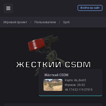
Войти на сайт
Игровой проект
Пользователи
Sprit
/
/
️ Жёсткий CSDM
Карта: de_dust2
Игроков: 20/32
46.174.52.119:27015