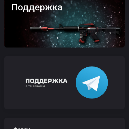
Забанили, но Вы
считаете себя
невиновным?
Previous
Next