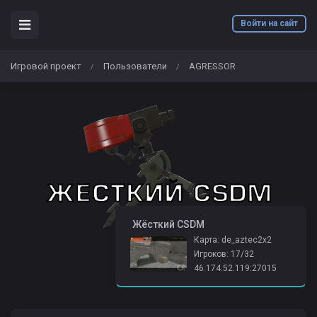
Войти на сайт
Игровой проект
Пользователи
AGRESSOR
/
/
️ Жёсткий CSDM
Карта: de_aztec2x2
Игроков: 17/32
46.174.52.119:27015